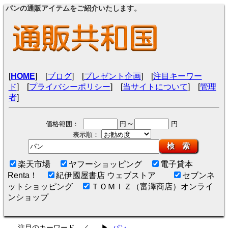
パンの通販アイテムをご紹介いたします。
[
HOME
] [
ブログ
] [
プレゼント企画
] [
注目キーワー
ド
] [
プライバシーポリシー
] [
当サイトについて
] [
管理
者
]
～
価格範囲：
円
円
表示順：
検 索
楽天市場
ヤフーショッピング
電子貸本
Renta！
紀伊國屋書店 ウェブストア
セブンネ
ットショッピング
ＴＯＭＩＺ（富澤商店）オンライ
ンショップ
注目のキーワード ／
▶
パン