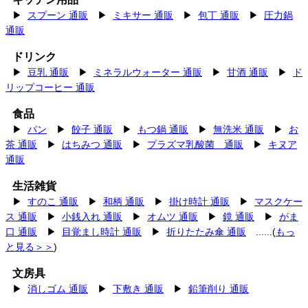
▶
スプーン 通販
▶
ミキサー 通販
▶
包丁 通販
▶
圧力鍋
通販
ドリンク
▶
豆乳 通販
▶
ミネラルウォーター 通販
▶
甘酒 通販
▶
ド
リップコーヒー 通販
食品
▶
パン
▶
餃子 通販
▶
もつ鍋 通販
▶
無洗米 通販
▶
お
茶 通販
▶
はちみつ 通販
▶
プラズマ乳酸菌 通販
▶
キヌア
通販
生活雑貨
▶
すのこ 通販
▶
和柄 通販
▶
掛け時計 通販
▶
マスクケー
ス 通販
▶
小銭入れ 通販
▶
オムツ 通販
▶
鏡 通販
▶
がま
口 通販
▶
目覚まし時計 通販
▶
折りたたみ傘 通販
......(
もっ
と見る＞＞
)
文房具
▶
消しゴム 通販
▶
下敷き 通販
▶
鉛筆削り 通販