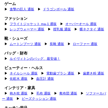
ゲーム
▶
進撃の巨人 通販
▶
ドラゴンボール 通販
ファッション
▶
フライトジャケット ma-1 通販
▶
オーバーオール 通販
▶
レッグウォーマー 通販
▶
授乳服 通販
▶
蝶ネクタイ 通販
靴・シューズ
▶
ムートンブーツ 通販
▶
長靴 通販
▶
ローファー 通販
バッグ・財布
▶
ルイヴィトンのバッグ、最安値！
ビューティー・ヘルス
▶
ネイルシール 通販
▶
電動歯ブラシ 通販
▶
歯磨き粉 通販
▶
化粧水 通販
▶
血圧計 通販
インテリア・家具
▶
抱き枕 通販
▶
毛布 通販
▶
敷布団 通販
▶
ソファーカバ
ー 通販
▶
ビーズクッション 通販
キッチン用品