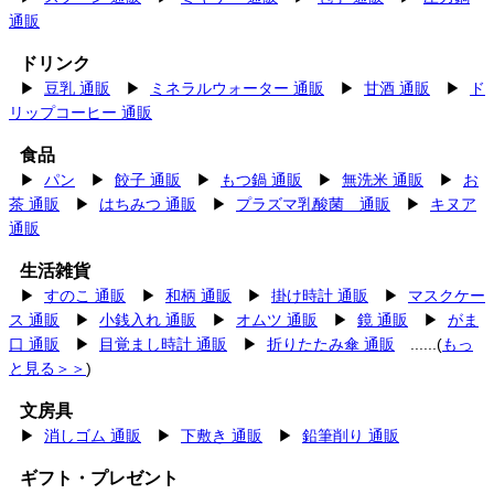
通販
ドリンク
▶
豆乳 通販
▶
ミネラルウォーター 通販
▶
甘酒 通販
▶
ド
リップコーヒー 通販
食品
▶
パン
▶
餃子 通販
▶
もつ鍋 通販
▶
無洗米 通販
▶
お
茶 通販
▶
はちみつ 通販
▶
プラズマ乳酸菌 通販
▶
キヌア
通販
生活雑貨
▶
すのこ 通販
▶
和柄 通販
▶
掛け時計 通販
▶
マスクケー
ス 通販
▶
小銭入れ 通販
▶
オムツ 通販
▶
鏡 通販
▶
がま
口 通販
▶
目覚まし時計 通販
▶
折りたたみ傘 通販
......(
もっ
と見る＞＞
)
文房具
▶
消しゴム 通販
▶
下敷き 通販
▶
鉛筆削り 通販
ギフト・プレゼント