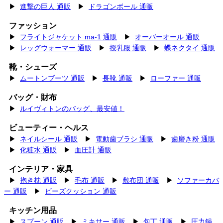
▶
進撃の巨人 通販
▶
ドラゴンボール 通販
ファッション
▶
フライトジャケット ma-1 通販
▶
オーバーオール 通販
▶
レッグウォーマー 通販
▶
授乳服 通販
▶
蝶ネクタイ 通販
靴・シューズ
▶
ムートンブーツ 通販
▶
長靴 通販
▶
ローファー 通販
バッグ・財布
▶
ルイヴィトンのバッグ、最安値！
ビューティー・ヘルス
▶
ネイルシール 通販
▶
電動歯ブラシ 通販
▶
歯磨き粉 通販
▶
化粧水 通販
▶
血圧計 通販
インテリア・家具
▶
抱き枕 通販
▶
毛布 通販
▶
敷布団 通販
▶
ソファーカバ
ー 通販
▶
ビーズクッション 通販
キッチン用品
▶
スプーン 通販
▶
ミキサー 通販
▶
包丁 通販
▶
圧力鍋