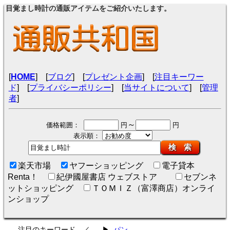
目覚まし時計の通販アイテムをご紹介いたします。
[
HOME
] [
ブログ
] [
プレゼント企画
] [
注目キーワー
ド
] [
プライバシーポリシー
] [
当サイトについて
] [
管理
者
]
～
価格範囲：
円
円
表示順：
検 索
楽天市場
ヤフーショッピング
電子貸本
Renta！
紀伊國屋書店 ウェブストア
セブンネ
ットショッピング
ＴＯＭＩＺ（富澤商店）オンライ
ンショップ
注目のキーワード ／
▶
パン