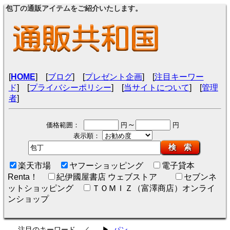
包丁の通販アイテムをご紹介いたします。
[
HOME
] [
ブログ
] [
プレゼント企画
] [
注目キーワー
ド
] [
プライバシーポリシー
] [
当サイトについて
] [
管理
者
]
～
価格範囲：
円
円
表示順：
検 索
楽天市場
ヤフーショッピング
電子貸本
Renta！
紀伊國屋書店 ウェブストア
セブンネ
ットショッピング
ＴＯＭＩＺ（富澤商店）オンライ
ンショップ
注目のキーワード ／
▶
パン