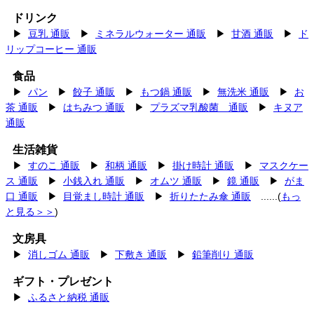
ドリンク
▶
豆乳 通販
▶
ミネラルウォーター 通販
▶
甘酒 通販
▶
ド
リップコーヒー 通販
食品
▶
パン
▶
餃子 通販
▶
もつ鍋 通販
▶
無洗米 通販
▶
お
茶 通販
▶
はちみつ 通販
▶
プラズマ乳酸菌 通販
▶
キヌア
通販
生活雑貨
▶
すのこ 通販
▶
和柄 通販
▶
掛け時計 通販
▶
マスクケー
ス 通販
▶
小銭入れ 通販
▶
オムツ 通販
▶
鏡 通販
▶
がま
口 通販
▶
目覚まし時計 通販
▶
折りたたみ傘 通販
......(
もっ
と見る＞＞
)
文房具
▶
消しゴム 通販
▶
下敷き 通販
▶
鉛筆削り 通販
ギフト・プレゼント
▶
ふるさと納税 通販