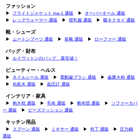
ファッション
▶
フライトジャケット ma-1 通販
▶
オーバーオール 通販
▶
レッグウォーマー 通販
▶
授乳服 通販
▶
蝶ネクタイ 通販
靴・シューズ
▶
ムートンブーツ 通販
▶
長靴 通販
▶
ローファー 通販
バッグ・財布
▶
ルイヴィトンのバッグ、最安値！
ビューティー・ヘルス
▶
ネイルシール 通販
▶
電動歯ブラシ 通販
▶
歯磨き粉 通販
▶
化粧水 通販
▶
血圧計 通販
インテリア・家具
▶
抱き枕 通販
▶
毛布 通販
▶
敷布団 通販
▶
ソファーカバ
ー 通販
▶
ビーズクッション 通販
キッチン用品
▶
スプーン 通販
▶
ミキサー 通販
▶
包丁 通販
▶
圧力鍋
通販