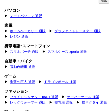
パソコン
▶
ノートパソコン 通販
家電
▶
ホームベーカリー 通販
▶
グラファイトトースター 通販
▶
レジン 通販
携帯電話･スマートフォン
▶
スマホポーチ 通販
▶
スマホケース xperia 通販
自動車・バイク
▶
電動自転車 通販
ゲーム
▶
進撃の巨人 通販
▶
ドラゴンボール 通販
ファッション
▶
フライトジャケット ma-1 通販
▶
オーバーオール 通販
▶
レッグウォーマー 通販
▶
授乳服 通販
▶
蝶ネクタイ 通販