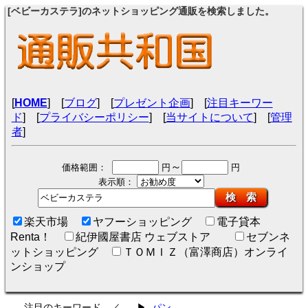
[ベビーカステラ]のネットショッピング通販を検索しました。
[
HOME
] [
ブログ
] [
プレゼント企画
] [
注目キーワー
ド
] [
プライバシーポリシー
] [
当サイトについて
] [
管理
者
]
～
価格範囲：
円
円
表示順：
検 索
楽天市場
ヤフーショッピング
電子貸本
Renta！
紀伊國屋書店 ウェブストア
セブンネ
ットショッピング
ＴＯＭＩＺ（富澤商店）オンライ
ンショップ
注目のキーワード ／
▶
パン