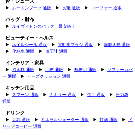
靴・シューズ
▶
ムートンブーツ 通販
▶
長靴 通販
▶
ローファー 通販
バッグ・財布
▶
ルイヴィトンのバッグ、最安値！
ビューティー・ヘルス
▶
ネイルシール 通販
▶
電動歯ブラシ 通販
▶
歯磨き粉 通販
▶
化粧水 通販
▶
血圧計 通販
インテリア・家具
▶
抱き枕 通販
▶
毛布 通販
▶
敷布団 通販
▶
ソファーカバ
ー 通販
▶
ビーズクッション 通販
キッチン用品
▶
スプーン 通販
▶
ミキサー 通販
▶
包丁 通販
▶
圧力鍋
通販
ドリンク
▶
豆乳 通販
▶
ミネラルウォーター 通販
▶
甘酒 通販
▶
ド
リップコーヒー 通販