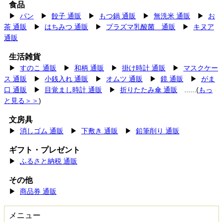
食品
▶
パン
▶
餃子 通販
▶
もつ鍋 通販
▶
無洗米 通販
▶
お
茶 通販
▶
はちみつ 通販
▶
プラズマ乳酸菌 通販
▶
キヌア
通販
生活雑貨
▶
すのこ 通販
▶
和柄 通販
▶
掛け時計 通販
▶
マスクケー
ス 通販
▶
小銭入れ 通販
▶
オムツ 通販
▶
鏡 通販
▶
がま
口 通販
▶
目覚まし時計 通販
▶
折りたたみ傘 通販
......(
もっ
と見る＞＞
)
文房具
▶
消しゴム 通販
▶
下敷き 通販
▶
鉛筆削り 通販
ギフト・プレゼント
▶
ふるさと納税 通販
その他
▶
商品券 通販
メニュー